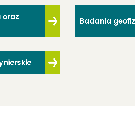
 oraz
Badania geofi
ynierskie