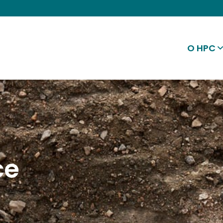
O HPC
ce