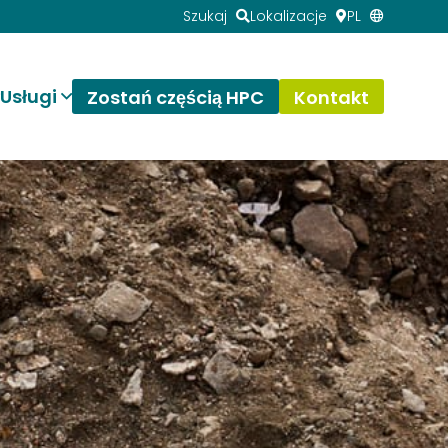
Szukaj
Lokalizacje
PL
Usługi
Zostań częścią HPC
Kontakt